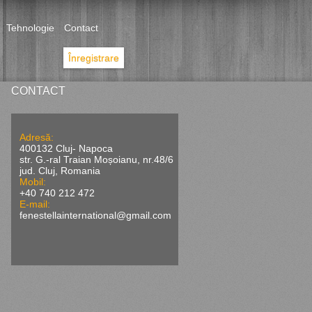
Tehnologie
Contact
Înregistrare
CONTACT
Adresă:
400132 Cluj- Napoca
str. G.-ral Traian Moșoianu, nr.48/6
jud. Cluj, Romania
Mobil:
+40 740 212 472
E-mail:
fenestellainternational@gmail.com