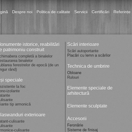
gină
Despre noi
Politica de calitate
Servicii
Certificări
Referințe
onumente istorice, reabilitări
Scări interioare
e patrimoniu construit
Scări autoportante
Placări cu lemn a scărilor
chimabera completă a binalelor
estaurarea binalelor
ublarea ferestrelor de epocă (de un
Technica de umbrire
ingur rând)
Obloane
Rulouri
și speciale
ezistente la foc
Elemente speciale de
ono-izolante
arhitectură
atante
ulisante
liante tip armonică
Elemente sculptate
laswanduri exterioare
Accesorii
atant-culisante
Feronărie
ulisante
Sisteme de finisaj
rmonice-culisante