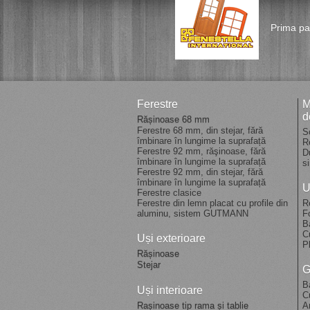
Prima pa
Ferestre
M
d
Rășinoase 68 mm
Ferestre 68 mm, din stejar, fără
S
îmbinare în lungime la suprafață
R
Ferestre 92 mm, răşinoase, fără
D
îmbinare în lungime la suprafață
s
Ferestre 92 mm, din stejar, fără
îmbinare în lungime la suprafață
U
Ferestre clasice
Ferestre din lemn placat cu profile din
R
aluminu, sistem GUTMANN
F
B
C
Uși exterioare
P
Rășinoase
Stejar
G
B
Uși interioare
C
Rașinoase tip rama și tablie
A