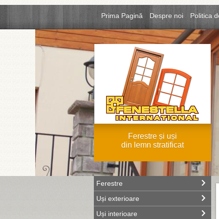
Prima Pagină
Despre noi
Politica d
Ferestre și uși
din lemn stratificat
Ferestre
Uși exterioare
Uși interioare