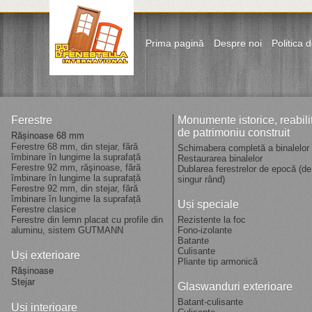
Prima pagină
Despre noi
Politica d
Ferestre
Monumente istorice, reabilit
de patrimoniu construit
Rășinoase 68 mm
Ferestre 68 mm, din stejar, fără
Schimabera completă a binalelor
îmbinare în lungime la suprafață
Restaurarea binalelor
Ferestre 92 mm, răşinoase, fără
Dublarea ferestrelor de epocă (de
îmbinare în lungime la suprafață
singur rând)
Ferestre 92 mm, din stejar, fără
îmbinare în lungime la suprafață
Uși speciale
Ferestre clasice
Ferestre din lemn placat cu profile din
Rezistente la foc
aluminu, sistem GUTMANN
Fono-izolante
Batante
Culisante
Uși exterioare
Pliante tip armonică
Rășinoase
Stejar
Glaswanduri exterioare
Batant-culisante
Uși interioare