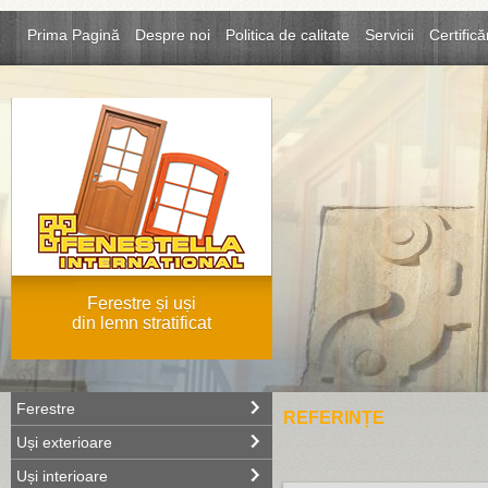
Prima Pagină
Despre noi
Politica de calitate
Servicii
Certifică
Ferestre și uși
din lemn stratificat
Ferestre
REFERINȚE
Uși exterioare
Uși interioare