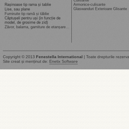
Culisante
Rașinoase tip rama și tablie
Armonice-culisante
Glaswanduri Exterioare Glisante
Lise, sau plane
Furniruite tip ramă și tăblie
Căptușeli pentru uși (in funcție de
model, de grosime de zid)
Zăvor, balama, garniture de etanșare…
Copyright © 2013
Fenestella International
| Toate drepturile rezerva
Site creat și menținut de:
Enetix Software